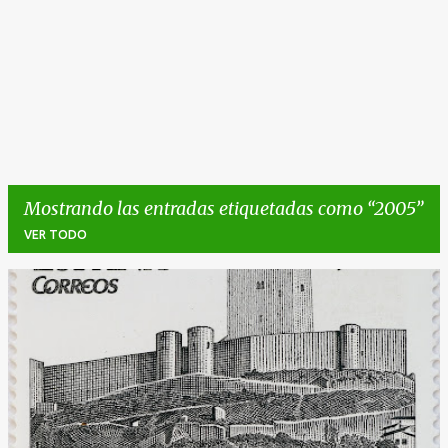
Mostrando las entradas etiquetadas como
2005
VER TODO
E
n
t
r
a
d