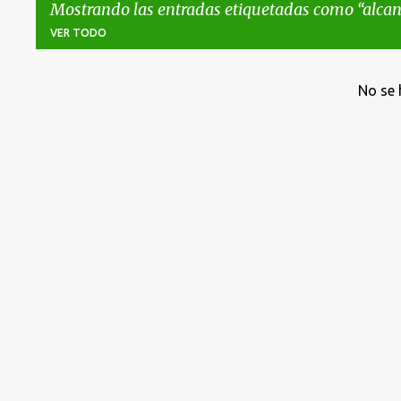
Mostrando las entradas etiquetadas como
alcan
VER TODO
E
No se 
n
t
r
a
d
a
s