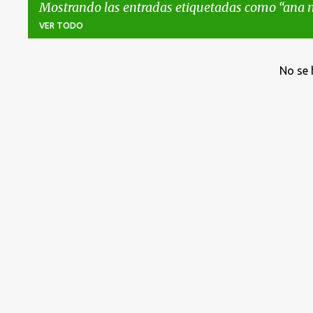
Mostrando las entradas etiquetadas como
ana 
VER TODO
E
No se 
n
t
r
a
d
a
s