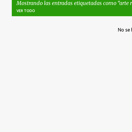
Mostrando las entradas etiquetadas como
arte
VER TODO
E
No se 
n
t
r
a
d
a
s