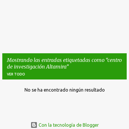
Mostrando las entradas etiquetadas como
centro
de investigación Altamira
VER TODO
No se ha encontrado ningún resultado
E
n
t
r
a
Con la tecnología de Blogger