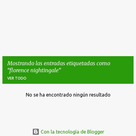
Mostrando las entradas etiquetadas como
florence nightingale
VER TODO
No se ha encontrado ningún resultado
E
n
t
r
a
Con la tecnología de Blogger