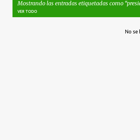
Mostrando las entradas etiquetadas como
presi
VER TODO
E
No se 
n
t
r
a
d
a
s