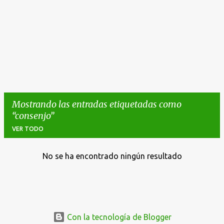
Mostrando las entradas etiquetadas como
consenjo
VER TODO
No se ha encontrado ningún resultado
E
n
t
r
a
Con la tecnología de Blogger