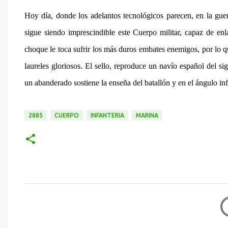
Hoy día, donde los adelantos tecnológicos parecen, en la gu
sigue siendo imprescindible este Cuerpo militar, capaz de en
choque le toca sufrir los más duros embates enemigos, por lo qu
laureles gloriosos. El sello, reproduce un navío español del s
un abanderado sostiene la enseña del batallón y en el ángulo inf
2885
CUERPO
INFANTERIA
MARINA
C
o