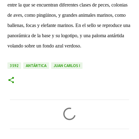
entre la que se encuentran diferentes clases de peces, colonias
de aves, como pingüinos, y grandes animales marinos, como
ballenas, focas y elefante marinos.
En el sello se reproduce una
panorámica de la base y su logotipo, y una paloma antártida
volando sobre un fondo azul verdoso.
3592
ANTÁRTICA
JUAN CARLOS I
C
o
m
e