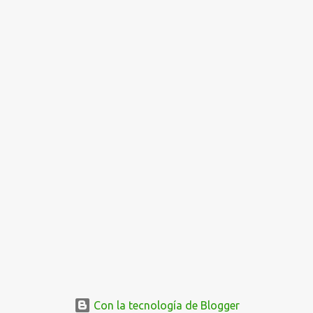
i
o
s
Con la tecnología de Blogger