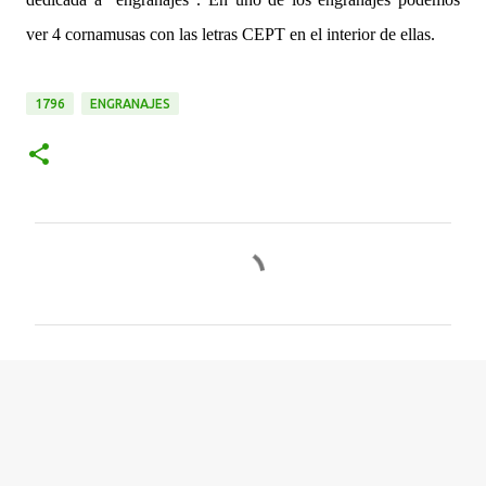
ver 4 cornamusas con las letras CEPT en el interior de ellas.
1796
ENGRANAJES
C
o
m
e
n
t
a
r