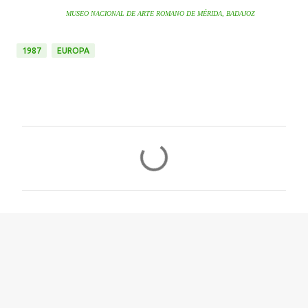
MUSEO NACIONAL DE ARTE ROMANO DE MÉRIDA, BADAJOZ
1987
EUROPA
C
o
m
e
n
t
a
r
i