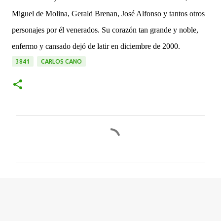
Miguel de Molina, Gerald Brenan, José Alfonso y tantos otros
personajes por él venerados. Su corazón tan grande y noble,
enfermo y cansado dejó de latir en diciembre de 2000.
3841
CARLOS CANO
C
o
m
e
n
t
a