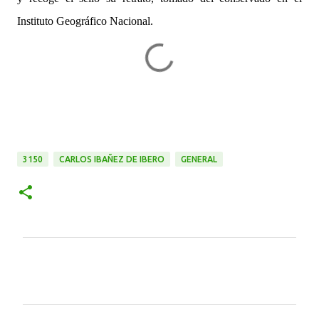
Instituto Geográfico Nacional.
3150
CARLOS IBAÑEZ DE IBERO
GENERAL
C
o
m