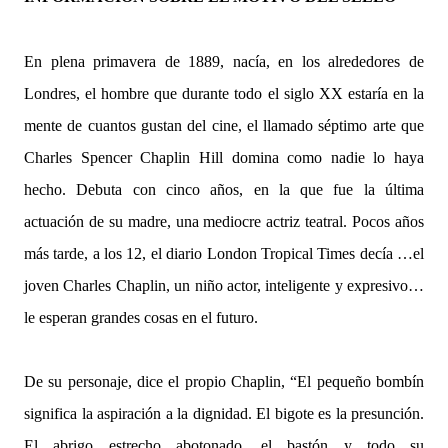
En plena primavera de 1889, nacía, en los alrededores de
Londres, el hombre que durante todo el siglo XX estaría en la
mente de cuantos gustan del cine, el llamado séptimo arte que
Charles Spencer Chaplin Hill domina como nadie lo haya
hecho. Debuta con cinco años, en la que fue la última
actuación de su madre, una mediocre actriz teatral. Pocos años
más tarde, a los 12, el diario London Tropical Times decía …el
joven Charles Chaplin, un niño actor, inteligente y expresivo…
le esperan grandes cosas en el futuro.
De su personaje, dice el propio Chaplin,
“
El peque
ñ
o bomb
í
n
significa la aspiraci
ó
n a la dignidad. El bigote es la presunci
ó
n.
El abrigo estrecho abotonado, el bast
ó
n y todo su