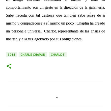
comportamiento son un gesto en la dirección de la galantería.
Sabe hacerla con tal destreza que también sabe reírse de sí
mismo y compadecerse a sí mismo un poco': Chaplin ha creado
un personaje universal, Charlot, representante de las ansias de
libertad y a la vez agobiado por sus obligaciones.
3014
CHARLIE CHAPLIN
CHARLOT
C
o
m
e