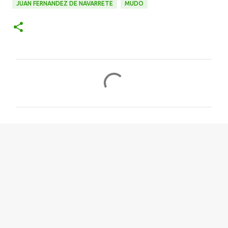
JUAN FERNANDEZ DE NAVARRETE
MUDO
C
o
m
e
n
t
a
r
i
o
s