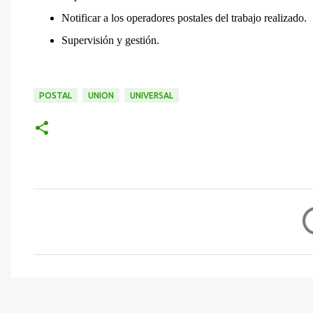
Notificar a los operadores postales del trabajo realizado.
Supervisión y gestión.
POSTAL
UNION
UNIVERSAL
C
o
m
e
n
t