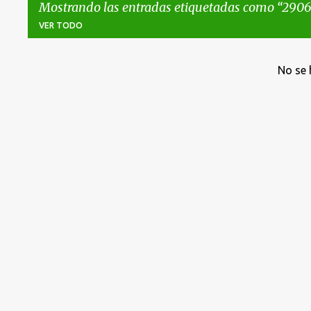
Mostrando las entradas etiquetadas como
2906
VER TODO
E
No se 
n
t
r
a
d
a
s