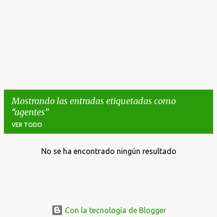
Mostrando las entradas etiquetadas como
agentes
VER TODO
No se ha encontrado ningún resultado
E
n
t
r
a
Con la tecnología de Blogger