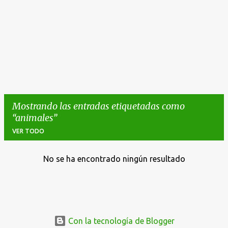
Mostrando las entradas etiquetadas como
animales
VER TODO
No se ha encontrado ningún resultado
E
n
t
r
a
Con la tecnología de Blogger