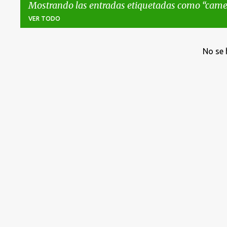
Mostrando las entradas etiquetadas como
came
VER TODO
E
No se 
n
t
r
a
d
a
s