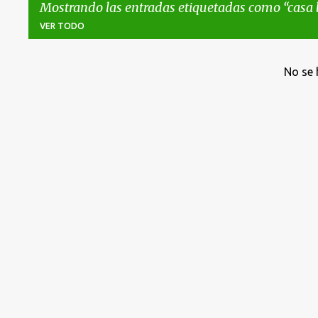
Mostrando las entradas etiquetadas como
casa 
VER TODO
E
No se 
n
t
r
a
d
a
s