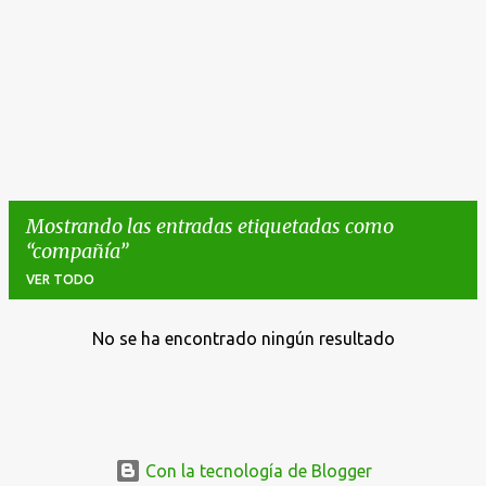
Mostrando las entradas etiquetadas como
compañía
VER TODO
No se ha encontrado ningún resultado
E
n
t
r
a
Con la tecnología de Blogger