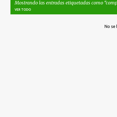
Mostrando las entradas etiquetadas como
comp
VER TODO
E
No se 
n
t
r
a
d
a
s