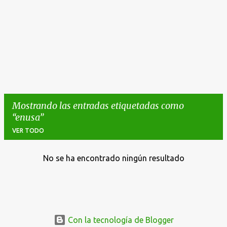
Mostrando las entradas etiquetadas como
enusa
VER TODO
No se ha encontrado ningún resultado
E
n
t
r
a
Con la tecnología de Blogger