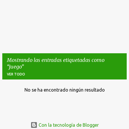
Mostrando las entradas etiquetadas como
juego
VER TODO
No se ha encontrado ningún resultado
E
n
t
r
a
Con la tecnología de Blogger