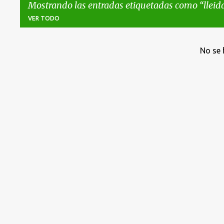
Mostrando las entradas etiquetadas como
lleid
VER TODO
E
No se 
n
t
r
a
d
a
s