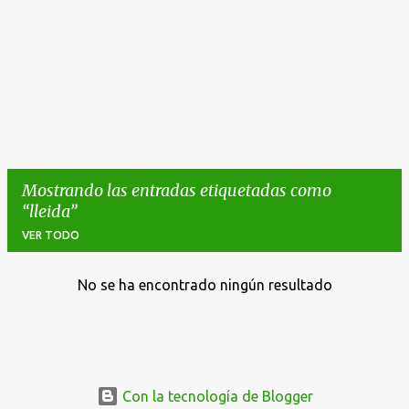
Mostrando las entradas etiquetadas como
lleida
VER TODO
No se ha encontrado ningún resultado
E
n
t
r
a
Con la tecnología de Blogger