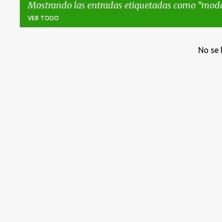
Mostrando las entradas etiquetadas como
mod
VER TODO
E
No se 
n
t
r
a
d
a
s