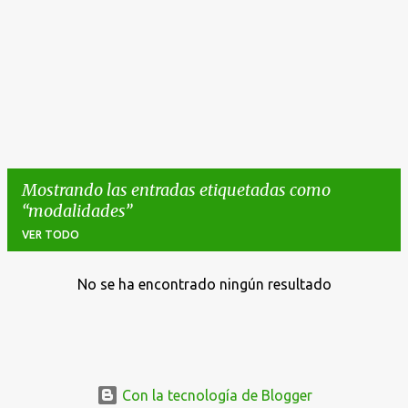
Mostrando las entradas etiquetadas como
modalidades
VER TODO
No se ha encontrado ningún resultado
E
n
t
r
a
Con la tecnología de Blogger