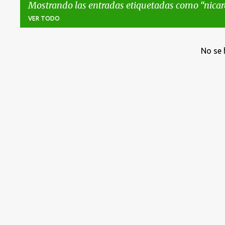
Mostrando las entradas etiquetadas como
nica
VER TODO
E
No se 
n
t
r
a
d
a
s