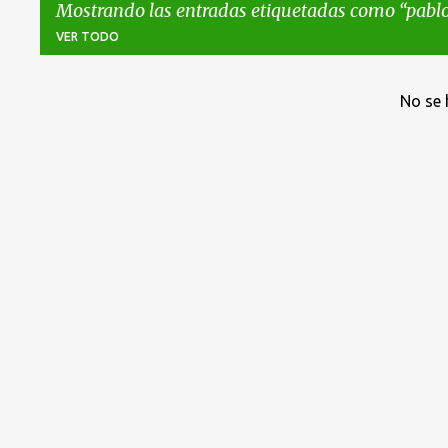
Mostrando las entradas etiquetadas como
pablo
VER TODO
E
No se 
n
t
r
a
d
a
s