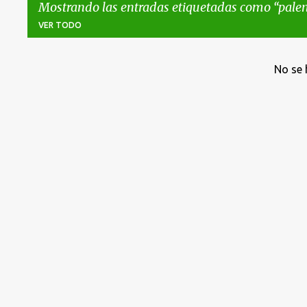
Mostrando las entradas etiquetadas como
palen
VER TODO
E
No se 
n
t
r
a
d
a
s