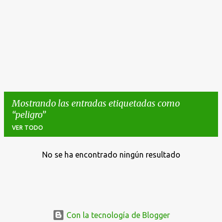
Mostrando las entradas etiquetadas como
peligro
VER TODO
No se ha encontrado ningún resultado
E
n
t
r
a
Con la tecnología de Blogger