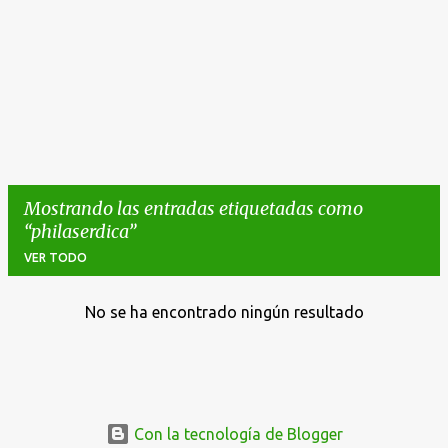
Mostrando las entradas etiquetadas como
philaserdica
VER TODO
No se ha encontrado ningún resultado
E
n
t
r
a
Con la tecnología de Blogger