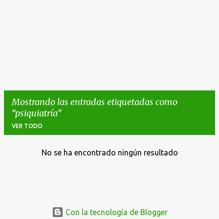
Mostrando las entradas etiquetadas como
psiquiatría
VER TODO
No se ha encontrado ningún resultado
E
n
t
r
a
Con la tecnología de Blogger