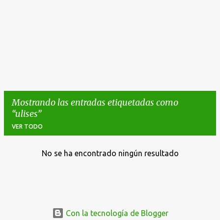
Mostrando las entradas etiquetadas como
ulises
VER TODO
No se ha encontrado ningún resultado
E
n
t
r
a
Con la tecnología de Blogger