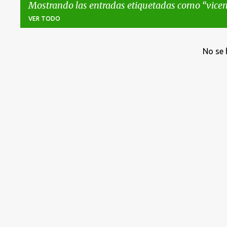
Mostrando las entradas etiquetadas como
vicen
VER TODO
E
No se 
n
t
r
a
d
a
s