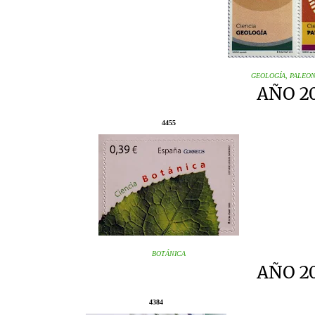
GEOLOGÍA, PALEO
AÑO 2
4455
BOTÁNICA
AÑO 2
4384