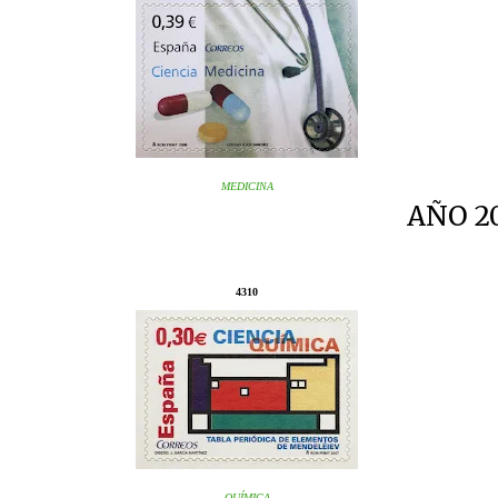
MEDICINA
AÑO 2
4310
QUÍMICA