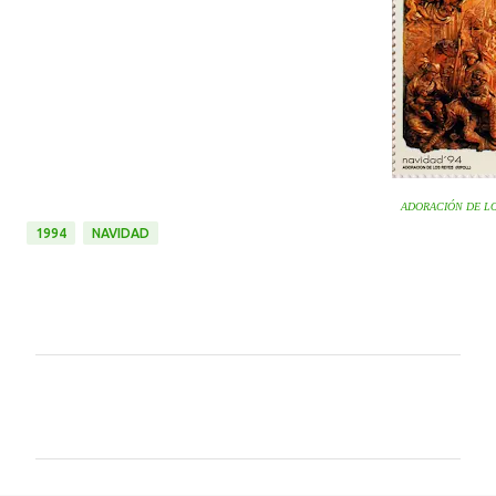
ADORACIÓN DE LO
1994
NAVIDAD
C
o
m
e