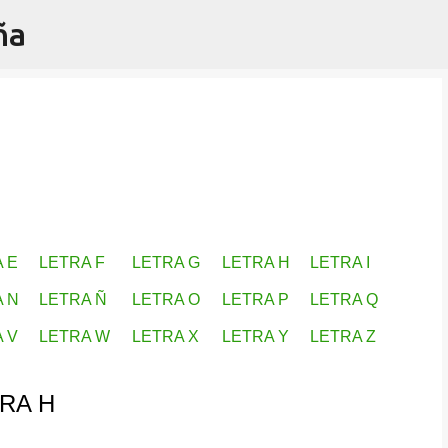
ña
Ir al contenido principal
 E
LETRA F
LETRA G
LETRA H
LETRA I
 N
LETRA Ñ
LETRA O
LETRA P
LETRA Q
 V
LETRA W
LETRA X
LETRA Y
LETRA Z
RA H