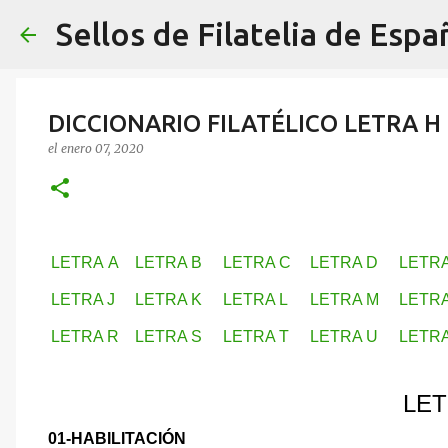
Sellos de Filatelia de Espa
DICCIONARIO FILATÉLICO LETRA H
el
enero 07, 2020
LETRA A
LETRA B
LETRA C
LETRA D
LETRA
LETRA J
LETRA K
LETRA L
LETRA M
LETRA
LETRA R
LETRA S
LETRA T
LETRA U
LETRA
LET
01-HABILITACIÓN