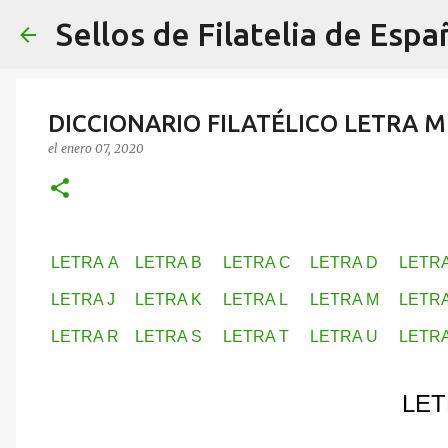
Sellos de Filatelia de Espa
DICCIONARIO FILATÉLICO LETRA M
el
enero 07, 2020
LETRA A
LETRA B
LETRA C
LETRA D
LETRA
LETRA J
LETRA K
LETRA L
LETRA M
LETRA
LETRA R
LETRA S
LETRA T
LETRA U
LETRA
LET