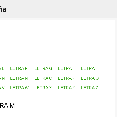
ña
Ir al contenido principal
 E
LETRA F
LETRA G
LETRA H
LETRA I
 N
LETRA Ñ
LETRA O
LETRA P
LETRA Q
 V
LETRA W
LETRA X
LETRA Y
LETRA Z
RA M