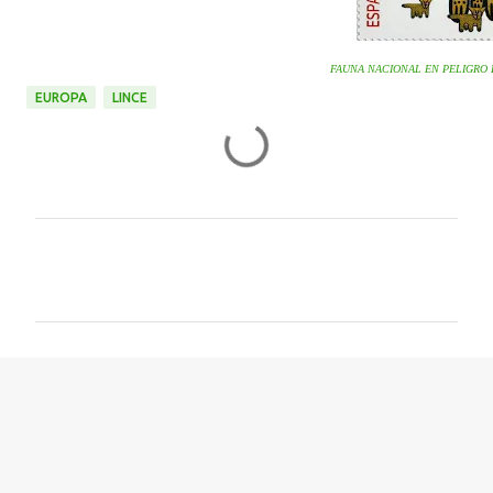
FAUNA NACIONAL EN PELIGRO 
EUROPA
LINCE
C
o
m
e
n
t
a
r