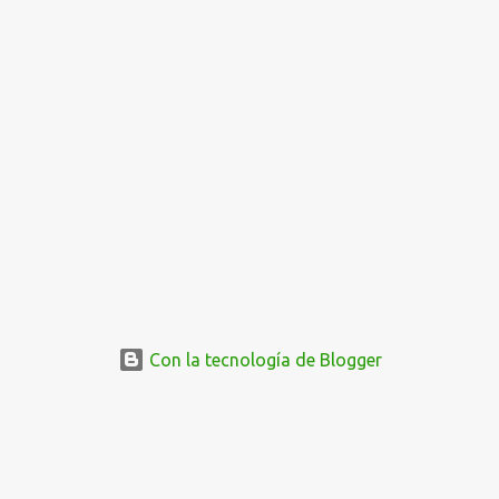
i
o
s
Con la tecnología de Blogger