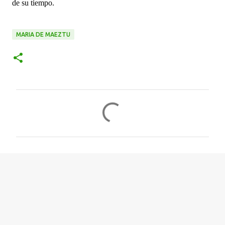
de su tiempo.
MARIA DE MAEZTU
C
o
m
e
n
t
a
r
i