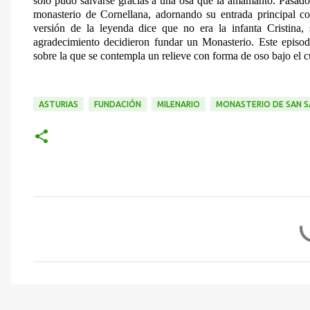
solo pudo salvarse gracias a una osa que la amamantó. Pasado 
monasterio de Cornellana, adornando su entrada principal 
versión de la leyenda dice que no era la infanta Cristina
agradecimiento decidieron fundar un Monasterio. Este episodi
sobre la que se contempla un relieve con forma de oso bajo el c
ASTURIAS
FUNDACIÓN
MILENARIO
MONASTERIO DE SAN S
C
o
m
e
n