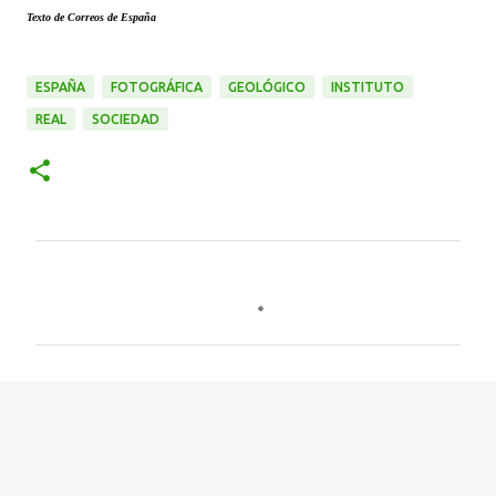
Texto de Correos de España
ESPAÑA
FOTOGRÁFICA
GEOLÓGICO
INSTITUTO
REAL
SOCIEDAD
C
o
m
e
n
t
a
r