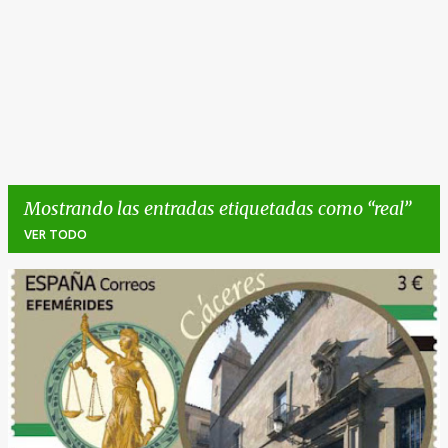
Mostrando las entradas etiquetadas como
real
VER TODO
E
n
t
r
a
d