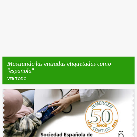
Mostrando las entradas etiquetadas como
española
VER TODO
E
n
t
r
a