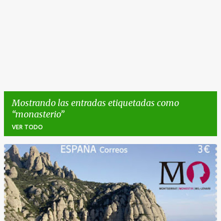
Mostrando las entradas etiquetadas como
monasterio
VER TODO
E
n
t
r
a