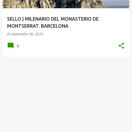
d
a
SELLO | MILENARIO DEL MONASTERIO DE
s
MONTSERRAT. BARCELONA
el
septiembre 10, 2025
0