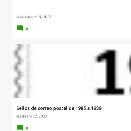
el
diciembre 01, 2023
0
1985
1986
1987
1988
1989
SELLOS
Sellos de correo postal de 1985 a 1989
el
febrero 22, 2023
0