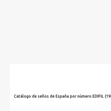
1986
1987
1988
1989
1990
EDIFIL
Catálogo de sellos de España por número EDIFIL (19