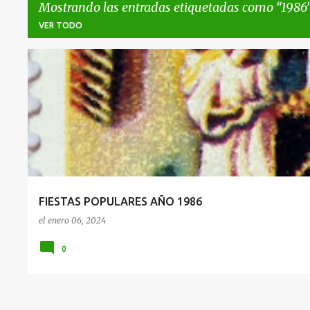
Mostrando las entradas etiquetadas como
1986
VER TODO
E
1986
FIESTAS
POPULARES
n
t
r
a
d
a
FIESTAS POPULARES AÑO 1986
s
el
enero 06, 2024
0